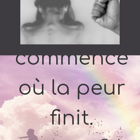
La vie
commence
où la peur
finit.