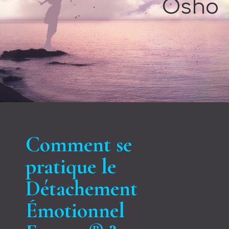
Osho
Comment se
pratique le
D
é
tachement
É
motionnel